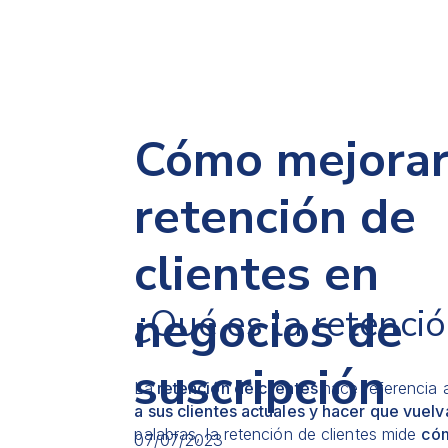
Cómo mejorar
retención de
clientes en
negocios de
¿Qué es la retenció
suscripción
La
retención de clientes
hace referencia 
a sus clientes actuales y hacer que vuel
palabras, la retención de clientes mide
cóm
07/07/2023